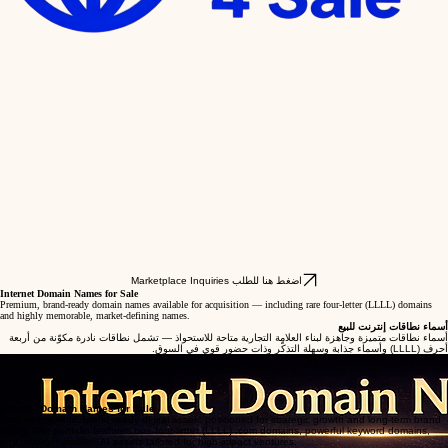
Marketplace Inquiries اضغط هنا للطلب
Internet Domain Names for Sale
Premium, brand-ready domain names available for acquisition — including rare four-letter (LLLL) domains
and highly memorable, market-defining names.
أسماء نطاقات إنترنت للبيع
أسماء نطاقات متميزة وجاهزة لبناء العلامة التجارية متاحة للاستحواذ — تشمل نطاقات نادرة مكوّنة من أربعة
أحرف (LLLL) وأسماء جذابة وسهلة التذكّر وذات حضور قوي في السوق.
Marketplace Inquiries اضغط هنا للطلب
The domain name you are attempting to access is currently available for acquisition. Please click
the button below to submit your inquiry.