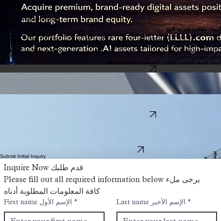
اسم النطاق الذي تحاول الوصول إليه متاح حاليًا للاستحواذ. يرجى النقر على الزر أدناه لتقديم استفسارك.
Internet Domain Names for Sale
Acquire premium, brand-ready digital assets positioned for strategic growth and long-term brand
equity. Our portfolio features rare four-letter (LLLL) .com domains, powerful keyword domains,
and next-generation .AI assets tailored for high-impact ventures.
Featured Domains Include:
These domains offer scarcity, memorability, linguistic strength, and strong regional as well as
global branding potential.
Secure the right name today — and control the narrative of your brand tomorrow.
أسماء نطاقات إنترنت للبيع
استحوذ على أصول رقمية متميزة وجاهزة لبناء العلامة التجارية، ومهيأة للنمو الاستراتيجي وتعظيم القيمة طويلة
الأجل. تضم محفظتنا نطاقات .com نادرة مكوّنة من أربعة أحرف (LLLL)، إضافة إلى نطاقات كلمات مفتاحية
قوية، ونطاقات .AI حديثة موجهة للمشاريع عالية التأثير.
تمثل هذه النطاقات مزيجًا من الندرة، وسهولة التذكّر، والقوة اللغوية، مع قابلية عالية لبناء علامات تجارية ذات
حضور إقليمي وعالمي.
امتلك الاسم المناسب اليوم… وصِغ هوية علامتك بثقة الغد.
Marketplace Inquiries اضغط هنا للطلب
Aswag.ai
Technology Asset
A cornerstone domain for the next generation of artificial intelligence startups. Short, memorable,
and globally recognized.
Jiblamall.com
Strategic Finance
Qaaa.com
Marketplace Inquiries اضغط هنا للطلب
Expanding your reach without borders. The definitive TLD for international commerce and
community.
The ultimate authority in the fintech and banking sector. Unparalleled prestige and search engine
dominance for a category-defining brand.
Explore our full portfolio of high-value digital assets. Strategic acquisitions for visionary brands.
View All Available Domains
Submit Initial Inquiry
Inquire Now قدم طلبك
Please fill out all required information below يرجى ملء 
كافة المعلومات المطلوبة أدناه 